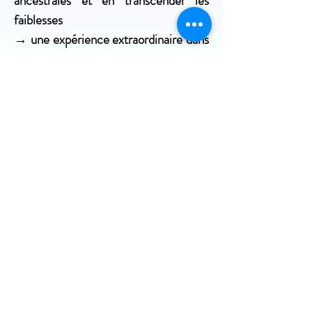
ancestrales et en transcender les
faiblesses
→ une expérience extraordinaire dans
laquelle votre inconscient aura le rôle
principal
Et voici les objectifs des rencontres
autour du décodage biologique que
j'organise :
✔️Vous faire découvrir le mécanisme
de mise en place des symptômes,
maladies et comportements
problématiques
✔️Vous amener à porter un autre
regard sur la maladie en vous éclairant