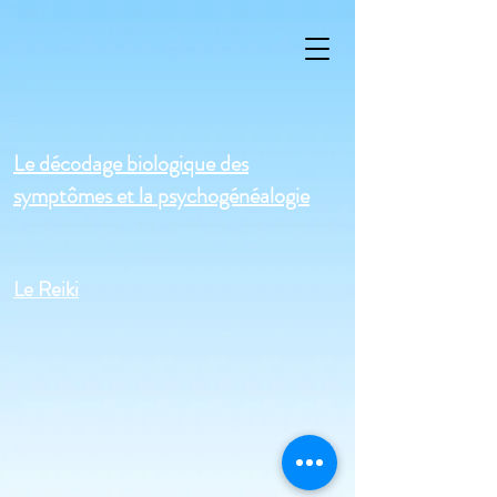
Le décodage biologique des
symptômes et la psychogénéalogie
Le Reiki